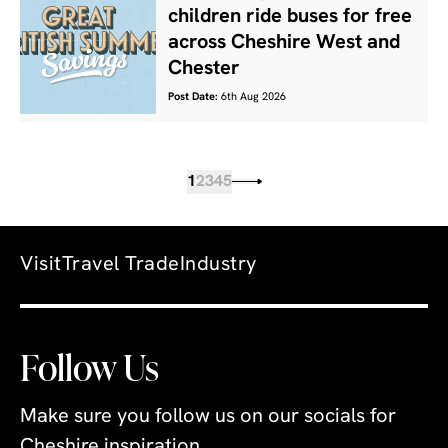
children ride buses for free
across Cheshire West and
Chester
Post Date:
6th Aug 2026
1
2
3
4
5
Visit
Travel Trade
Industry
Follow Us
Make sure you follow us on our socials for
Cheshire inspiration.